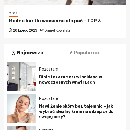
Moda
Modne kurtki wiosenne dla pań – TOP 3
20 lutego 2023
Daniel Kowalski
Najnowsze
Popularne
Pozostałe
Białe i czarne drzwi szklane w
nowoczesnych wnętrzach
Pozostałe
Nawilżenie skóry bez tajemnic – jak
wybrać idealny krem nawilżający do
swojej cery?