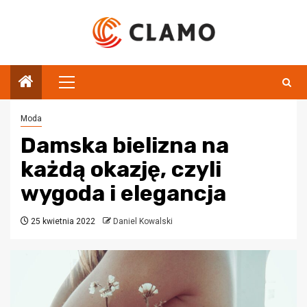
Przejdź
do
treści
Menu
główne
Moda
Damska bielizna na
każdą okazję, czyli
wygoda i elegancja
25 kwietnia 2022
Daniel Kowalski