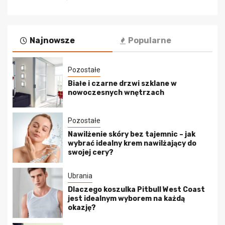
Najnowsze
Popularne
Pozostałe
Białe i czarne drzwi szklane w
nowoczesnych wnętrzach
Pozostałe
Nawilżenie skóry bez tajemnic – jak
wybrać idealny krem nawilżający do
swojej cery?
Ubrania
Dlaczego koszulka Pitbull West Coast
jest idealnym wyborem na każdą
okazję?