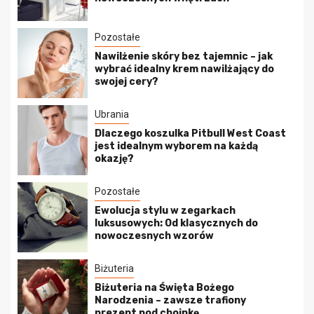
Pozostałe
Nawilżenie skóry bez tajemnic – jak
wybrać idealny krem nawilżający do
swojej cery?
Ubrania
Dlaczego koszulka Pitbull West Coast
jest idealnym wyborem na każdą
okazję?
Pozostałe
Ewolucja stylu w zegarkach
luksusowych: Od klasycznych do
nowoczesnych wzorów
Biżuteria
Biżuteria na Święta Bożego
Narodzenia – zawsze trafiony
prezent pod choinkę