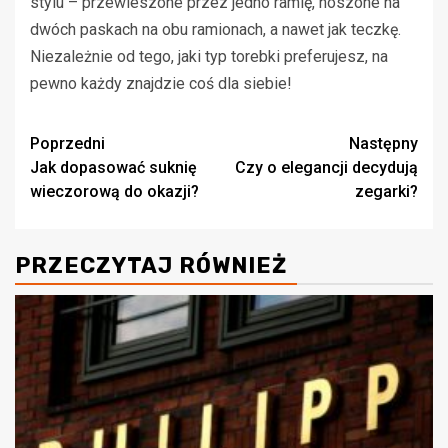
stylu – przewieszone przez jedno ramię, noszone na
dwóch paskach na obu ramionach, a nawet jak teczkę.
Niezależnie od tego, jaki typ torebki preferujesz, na
pewno każdy znajdzie coś dla siebie!
Zobacz
Poprzedni
Następny
Jak dopasować suknię
Czy o elegancji decydują
wpisy
wieczorową do okazji?
zegarki?
PRZECZYTAJ RÓWNIEŻ