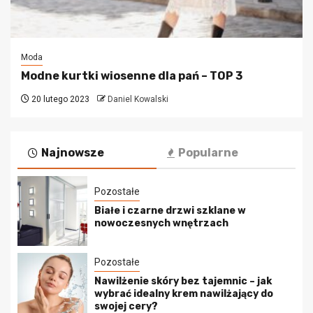
Moda
Modne kurtki wiosenne dla pań – TOP 3
20 lutego 2023
Daniel Kowalski
Najnowsze
Popularne
Pozostałe
Białe i czarne drzwi szklane w
nowoczesnych wnętrzach
Pozostałe
Nawilżenie skóry bez tajemnic – jak
wybrać idealny krem nawilżający do
swojej cery?