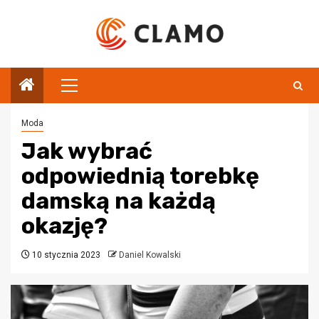
Przejdź
do
treści
Menu
główne
Moda
Jak wybrać
odpowiednią torebkę
damską na każdą
okazję?
10 stycznia 2023
Daniel Kowalski