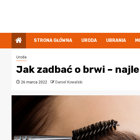
Przejdź
do
treści
STRONA GŁÓWNA
URODA
UBRANIA
M
Uroda
Jak zadbać o brwi – najle
26 marca 2022
Daniel Kowalski