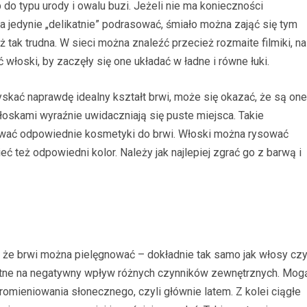
 do typu urody i owalu buzi. Jeżeli nie ma konieczności
a jedynie „delikatnie” podrasować, śmiało można zająć się tym
 tak trudna. W sieci można znaleźć przecież rozmaite filmiki, na
włoski, by zaczęły się one układać w ładne i równe łuki.
zyskać naprawdę idealny kształt brwi, może się okazać, że są one
oskami wyraźnie uwidaczniają się puste miejsca. Takie
sować odpowiednie kosmetyki do brwi. Włoski można rysować
 też odpowiedni kolor. Należy jak najlepiej zgrać go z barwą i
, że brwi można pielęgnować – dokładnie tak samo jak włosy cz
odatne na negatywny wpływ różnych czynników zewnętrznych. Mog
omieniowania słonecznego, czyli głównie latem. Z kolei ciągłe