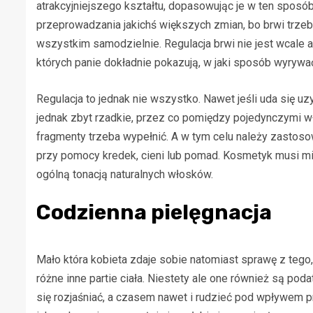
atrakcyjniejszego kształtu, dopasowując je w ten sposób
przeprowadzania jakichś większych zmian, bo brwi trzeb
wszystkim samodzielnie. Regulacja brwi nie jest wcale aż
których panie dokładnie pokazują, w jaki sposób wyrywać 
Regulacja to jednak nie wszystko. Nawet jeśli uda się u
jednak zbyt rzadkie, przez co pomiędzy pojedynczymi wł
fragmenty trzeba wypełnić. A w tym celu należy zasto
przy pomocy kredek, cieni lub pomad. Kosmetyk musi mieć
ogólną tonacją naturalnych włosków.
Codzienna pielęgnacja
Mało która kobieta zdaje sobie natomiast sprawę z tego
różne inne partie ciała. Niestety ale one również są p
się rozjaśniać, a czasem nawet i rudzieć pod wpływem pr