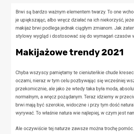
Brwi są bardzo ważnym elementem twarzy. To one wchodz
je upiększając, albo wręcz działać na ich niekorzyść, j
makijaż brwi podlega jednak ciągłym zmianom. Jak zate
stylowy wygląd i dostosować się do wymagań czasów
Makijażowe trendy 2021
Chyba wszyscy pamiętamy te cieniuteńkie chude kresecz
oczami, nieraz w tym celu pozbywając się wcześniej ws
przekomicznie, ale jako że wtedy taka była moda, absolu
normalnym, a wręcz pożądanym. Teraz idziemy w przeciwn
brwi mają być szerokie, widoczne i przy tym dość natura
wyrywać. To właśnie natura wie najlepiej, w czym jest na
Ale oczywiście tej naturze zawsze można trochę pomóc. 