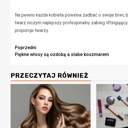
Na pewno każda kobieta powinna zadbać o swoje brwi, bo
twarz niczym najlepszy profesjonalny zabieg liftingują
proporcje twarzy.
Zobacz
Poprzedni
Piękne włosy są ozdobą a słabe koszmarem
wpisy
PRZECZYTAJ RÓWNIEŻ