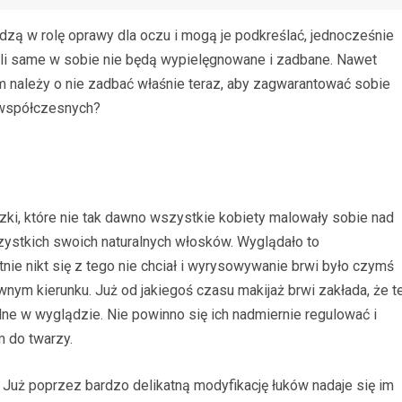
ą w rolę oprawy dla oczu i mogą je podkreślać, jednocześnie
eżeli same w sobie nie będą wypielęgnowane i zadbane. Nawet
m należy o nie zadbać właśnie teraz, aby zagwarantować sobie
 współczesnych?
ki, które nie tak dawno wszystkie kobiety malowały sobie nad
zystkich swoich naturalnych włosków. Wyglądało to
tnie nikt się z tego nie chciał i wyrysowywanie brwi było czymś
ym kierunku. Już od jakiegoś czasu makijaż brwi zakłada, że t
lne w wyglądzie. Nie powinno się ich nadmiernie regulować i
m do twarzy.
Już poprzez bardzo delikatną modyfikację łuków nadaje się im