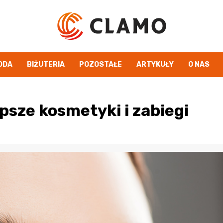
ODA
BIŻUTERIA
POZOSTAŁE
ARTYKUŁY
O NAS
psze kosmetyki i zabiegi