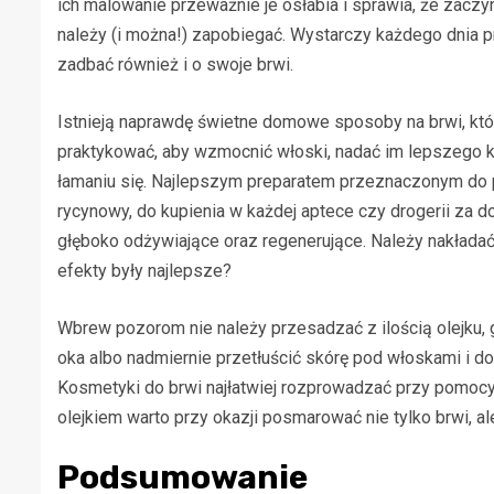
ich malowanie przeważnie je osłabia i sprawia, że zaczy
należy (i można!) zapobiegać. Wystarczy każdego dnia 
zadbać również i o swoje brwi.
Istnieją naprawdę świetne domowe sposoby na brwi, które
praktykować, aby wzmocnić włoski, nadać im lepszego ko
łamaniu się. Najlepszym preparatem przeznaczonym do p
rycynowy, do kupienia w każdej aptece czy drogerii za do
głęboko odżywiające oraz regenerujące. Należy nakładać g
efekty były najlepsze?
Wbrew pozorom nie należy przesadzać z ilością olejku, 
oka albo nadmiernie przetłuścić skórę pod włoskami i d
Kosmetyki do brwi najłatwiej rozprowadzać przy pomocy 
olejkiem warto przy okazji posmarować nie tylko brwi, ale
Podsumowanie