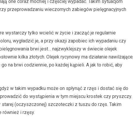
nają one coraz mocniej i częściej wypadać. Takim sytuacjom
przy przeprowadzaniu wieczornych zabiegów pielęgnacyjnych
 wystarczy tylko wcielić w życie i zacząć je regularnie
loru, wygładzić je, a przy okazji zapobiec ich wypadaniu czy
ielęgnowania brwi jest… najzwyklejszy w świecie olejek
słownie kilka złotych. Olejek rycynowy ma działanie nawilżające
o na brwi codziennie, po każdej kąpieli. A jak to robić, aby
gdyż w takim wypadku może on spłynąć z rzęs i dostać się do
oprowadzić do wystąpienia w tym miejscu krostek czy pryszczy.
starej (oczyszczonej) szczoteczki z tuszu do rzęs. Takim
 również i rzęsy.