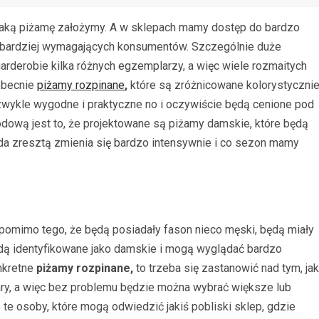
jaką piżamę założymy. A w sklepach mamy dostęp do bardzo
najbardziej wymagających konsumentów. Szczególnie duże
arderobie kilka różnych egzemplarzy, a więc wiele rozmaitych
obecnie
piżamy rozpinane
,
które są zróżnicowane kolorystyczni
iezwykle wygodne i praktyczne no i oczywiście będą cenione pod
ową jest to, że projektowane są piżamy damskie, które będą
a zresztą zmienia się bardzo intensywnie i co sezon mamy
pomimo tego, że będą posiadały fason nieco męski, będą miały
ędą identyfikowane jako damskie i mogą wyglądać bardzo
nkretne
piżamy rozpinane,
to trzeba się zastanowić nad tym, jak
ry, a więc bez problemu będzie można wybrać większe lub
te osoby, które mogą odwiedzić jakiś pobliski sklep, gdzie