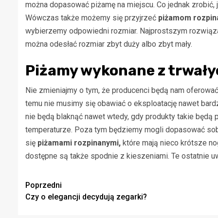
można dopasować piżamę na miejscu. Co jednak zrobić, j
Wówczas także możemy się przyjrzeć
piżamom rozpi
wybierzemy odpowiedni rozmiar. Najprostszym rozwiąz
można odesłać rozmiar zbyt duży albo zbyt mały.
Piżamy wykonane z trwały
Nie zmieniajmy o tym, że producenci będą nam oferowa
temu nie musimy się obawiać o eksploatację nawet bardzo
nie będą blaknąć nawet wtedy, gdy produkty takie będą p
temperaturze. Poza tym będziemy mogli dopasować sobie
się
piżamami rozpinanymi,
które mają nieco krótsze no
dostępne są także spodnie z kieszeniami. Te ostatnie u
Zobacz
Poprzedni
Czy o elegancji decydują zegarki?
wpisy