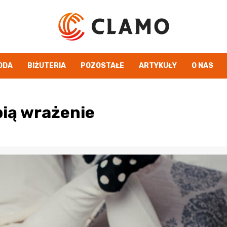
ODA
BIŻUTERIA
POZOSTAŁE
ARTYKUŁY
O NAS
bią wrażenie