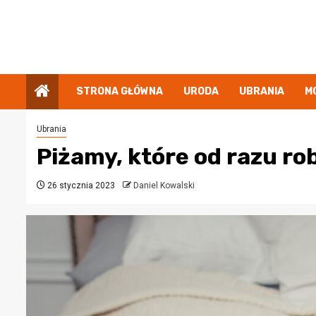
Przejdź
do
treści
STRONA GŁÓWNA
URODA
UBRANIA
M
Ubrania
Piżamy, które od razu ro
26 stycznia 2023
Daniel Kowalski